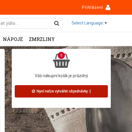
Přihlášení
Select Language
▼
NÁPOJE
ZMRZLINY
0
Váš nákupní košík je prázdný
Nyní nelze vytvářet objednávky :(