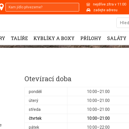
nejdříve zítra v 11:00
zadejte adresu
RY
TALÍŘE
KYBLÍKY A BOXY
PŘÍLOHY
SALÁTY
Otevírací doba
pondělí
10:00–21:00
úterý
10:00–21:00
středa
10:00–21:00
čtvrtek
10:00–21:00
e
pátek
10:00–22:00