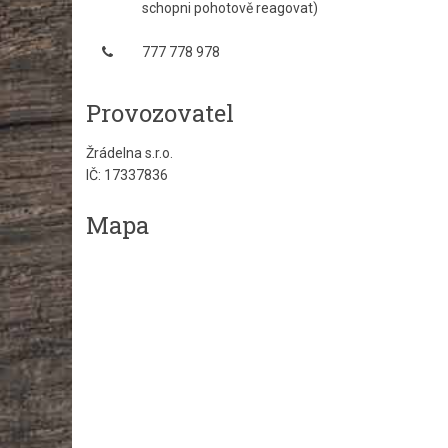
schopni pohotově reagovat)
777 778 978
Provozovatel
Žrádelna s.r.o.
IČ: 17337836
Mapa