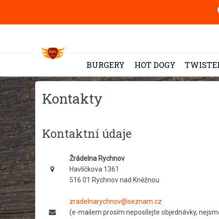
BURGERY
HOT DOGY
TWISTE
Kontakty
Kontaktní údaje
Žrádelna Rychnov
Havlíčkova 1361
516 01 Rychnov nad Kněžnou
zradelnarychnov@seznam.cz
(e-mailem prosím neposílejte objednávky, nejsm